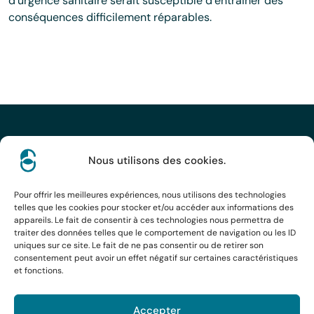
d’urgence sanitaire serait susceptible d’entrainer des
conséquences difficilement réparables.
Nous utilisons des cookies.
Pour offrir les meilleures expériences, nous utilisons des technologies
Rennes
Bordeaux
Paris
telles que les cookies pour stocker et/ou accéder aux informations des
appareils. Le fait de consentir à ces technologies nous permettra de
Toulouse
Brest
Caen
traiter des données telles que le comportement de navigation ou les ID
uniques sur ce site. Le fait de ne pas consentir ou de retirer son
consentement peut avoir un effet négatif sur certaines caractéristiques
Réalisé par
l'agence Human
Mentions légales
et fonctions.
Politique de confidentialité
Accepter