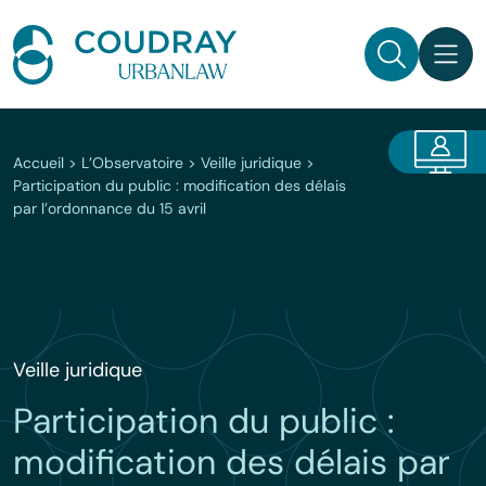
Aller
au
contenu
Rechercher
Accueil
>
L’Observatoire
>
Veille juridique
>
Participation du public : modification des délais
par l’ordonnance du 15 avril
Veille juridique
Participation du public :
modification des délais par