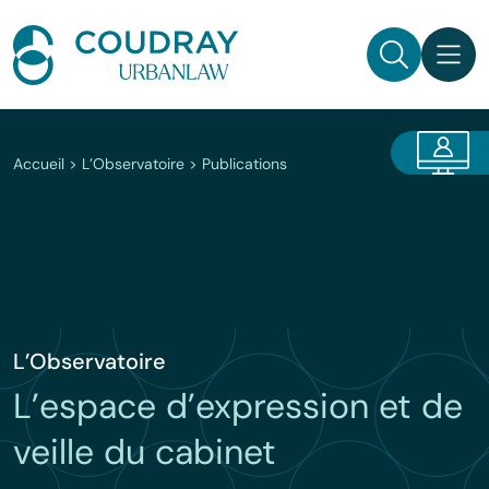
Aller
au
contenu
Rechercher
Accueil
>
L’Observatoire
>
Publications
L’Observatoire
L’espace d’expression et de
veille du cabinet