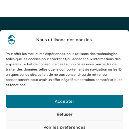
Nous utilisons des cookies.
Pour offrir les meilleures expériences, nous utilisons des technologies
Rennes
Bordeaux
Paris
telles que les cookies pour stocker et/ou accéder aux informations des
appareils. Le fait de consentir à ces technologies nous permettra de
Toulouse
Brest
Caen
traiter des données telles que le comportement de navigation ou les ID
uniques sur ce site. Le fait de ne pas consentir ou de retirer son
consentement peut avoir un effet négatif sur certaines caractéristiques
Réalisé par
l'agence Human
Mentions légales
et fonctions.
Politique de confidentialité
Accepter
Parc d’affaires Oberthur
Refuser
1 Rue Raoul Ponchon CS 34442
35044 RENNES Cedex, France
02 99 30 16 28
Voir les préférences