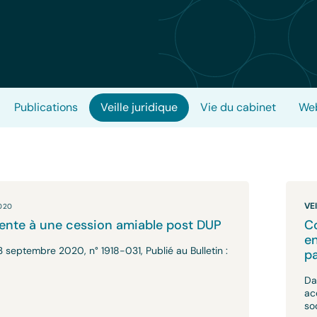
Publications
Veille juridique
Vie du cabinet
Web
VE
020
 vente à une cession amiable post DUP
Co
en
3 septembre 2020, n° 1918-031, Publié au Bulletin :
pa
Da
ac
so