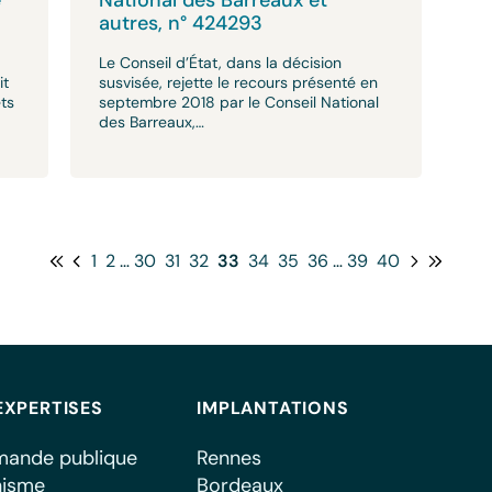
e
National des Barreaux et
autres, n° 424293
Le Conseil d’État, dans la décision
it
susvisée, rejette le recours présenté en
ts
septembre 2018 par le Conseil National
des Barreaux,…
1
2
…
30
31
32
33
34
35
36
…
39
40
EXPERTISES
IMPLANTATIONS
ande publique
Rennes
nisme
Bordeaux