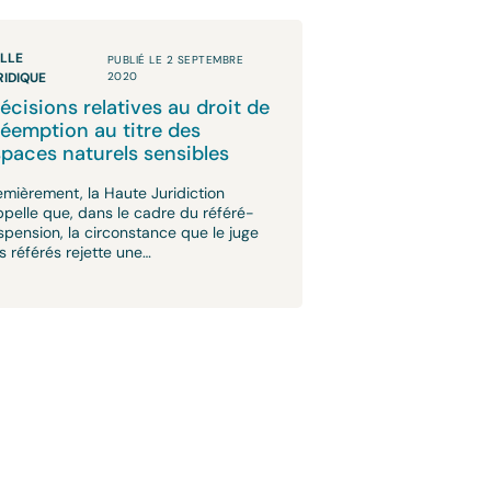
ILLE
PUBLIÉ LE 2 SEPTEMBRE
RIDIQUE
2020
écisions relatives au droit de
éemption au titre des
paces naturels sensibles
emièrement, la Haute Juridiction
ppelle que, dans le cadre du référé-
spension, la circonstance que le juge
s référés rejette une…